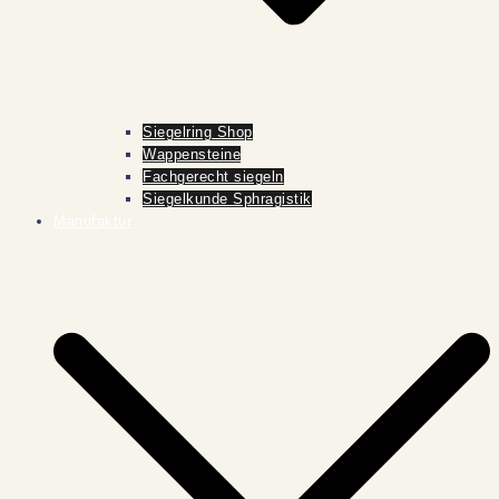
Siegelring Shop
Wappensteine
Fachgerecht siegeln
Siegelkunde Sphragistik
Manufaktur