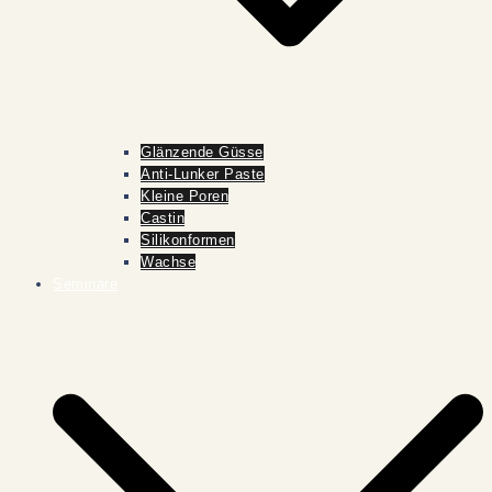
Glänzende Güsse
Anti-Lunker Paste
Kleine Poren
Castin
Silikonformen
Wachse
Seminare