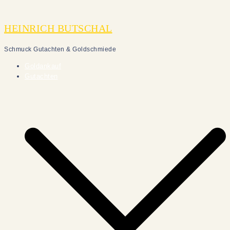
Zum
Inhalt
HEINRICH BUTSCHAL
springen
Schmuck Gutachten & Goldschmiede
Goldankauf
Gutachten