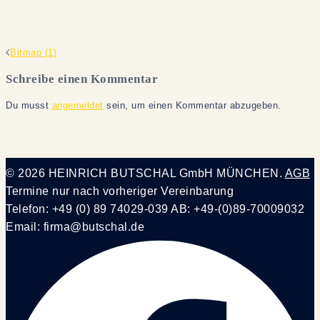
Beitragsnavigation
Bitmap (1)
Schreibe einen Kommentar
Du musst
angemeldet
sein, um einen Kommentar abzugeben.
© 2026 HEINRICH BUTSCHAL GmbH MÜNCHEN.
AGB
Termine nur nach vorheriger Vereinbarung
Telefon: +49 (0) 89 74029-039 AB: +49-(0)89-70009032
Email: firma@butschal.de