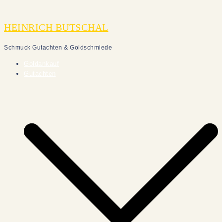
Zum
Inhalt
HEINRICH BUTSCHAL
springen
Schmuck Gutachten & Goldschmiede
Goldankauf
Gutachten