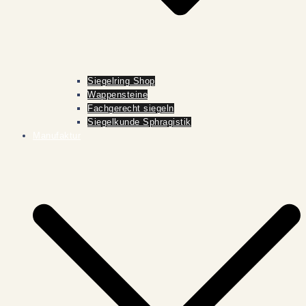
Siegelring Shop
Wappensteine
Fachgerecht siegeln
Siegelkunde Sphragistik
Manufaktur