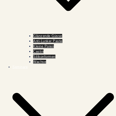
Glänzende Güsse
Anti-Lunker Paste
Kleine Poren
Castin
Silikonformen
Wachse
Seminare