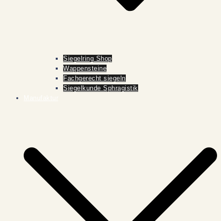
Siegelring Shop
Wappensteine
Fachgerecht siegeln
Siegelkunde Sphragistik
Manufaktur