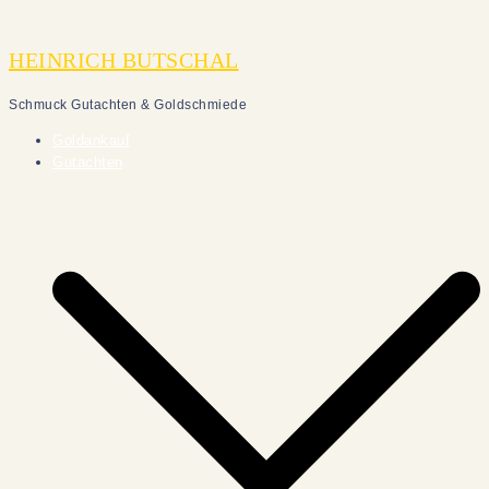
Zum
Inhalt
HEINRICH BUTSCHAL
springen
Schmuck Gutachten & Goldschmiede
Goldankauf
Gutachten