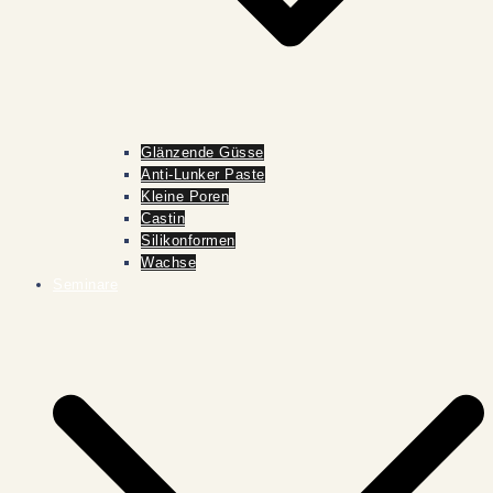
Glänzende Güsse
Anti-Lunker Paste
Kleine Poren
Castin
Silikonformen
Wachse
Seminare