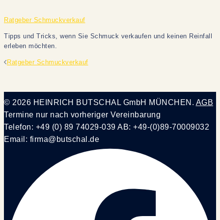
Ratgeber Schmuckverkauf
Tipps und Tricks, wenn Sie Schmuck verkaufen und keinen Reinfall
erleben möchten.
Beitragsnavigation
Ratgeber Schmuckverkauf
© 2026 HEINRICH BUTSCHAL GmbH MÜNCHEN.
AGB
Termine nur nach vorheriger Vereinbarung
Telefon: +49 (0) 89 74029-039 AB: +49-(0)89-70009032
Email: firma@butschal.de