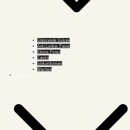
Glänzende Güsse
Anti-Lunker Paste
Kleine Poren
Castin
Silikonformen
Wachse
Seminare