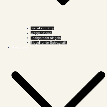
Siegelring Shop
Wappensteine
Fachgerecht siegeln
Siegelkunde Sphragistik
Manufaktur