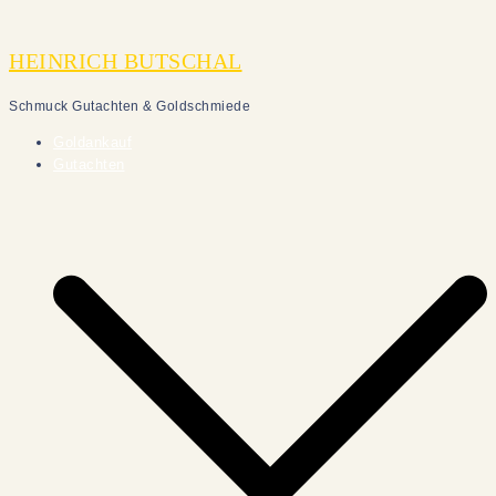
Zum
Inhalt
HEINRICH BUTSCHAL
springen
Schmuck Gutachten & Goldschmiede
Goldankauf
Gutachten