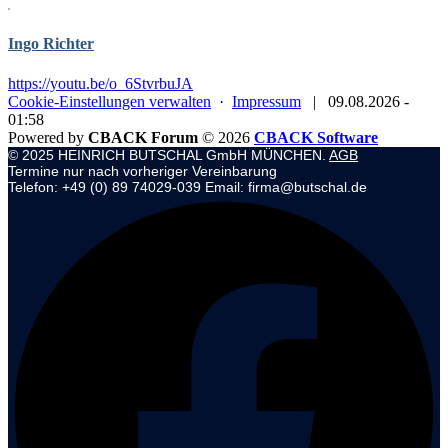
Ingo Richter
https://youtu.be/o_6StvrbuJA
Cookie-Einstellungen verwalten
·
Impressum
|
09.08.2026 -
01:58
Powered by
CBACK Forum
© 2026
CBACK Software
© 2025 HEINRICH BUTSCHAL GmbH MÜNCHEN.
AGB
Termine nur nach vorheriger Vereinbarung
Telefon: +49 (0) 89 74029-039 Email: firma@butschal.de