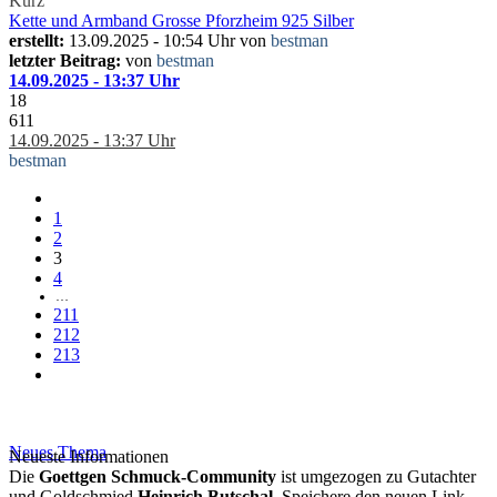
Kurz
Kette und Armband Grosse Pforzheim 925 Silber
erstellt:
13.09.2025 - 10:54 Uhr von
bestman
letzter Beitrag:
von
bestman
14.09.2025 - 13:37 Uhr
18
611
14.09.2025 - 13:37 Uhr
bestman
1
2
3
4
…
211
212
213
Neues Thema
Neueste Informationen
Die
Goettgen Schmuck-Community
ist umgezogen zu Gutachter
und Goldschmied
Heinrich Butschal
. Speichere den neuen Link.