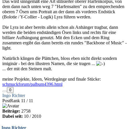
Das wird sinngemäß eine Art stilisierter oberer Harfenkorpus, von
dem dann nach unten weg 7 "Harfensaiten" zu den entsprechenden
oberen 7 Ösen ums Portrait an der dann als vorderes Endstück
(Bolotie / Y-Collier - Logik) Lyra führen werden.
Die Lyra ist aber bereits allein schon als Anhänger tragbar, dann
werden die beiden endständigen Ösen links und rechts für eine
bifilare Aufhängung genutzt. Mit den Ecken und dem Ring
zusammen ergibt das dann bereits ein rundes "Backbone of Music" -
light.
Natürlich klingen die Plättchen, bloss eben nicht direkt sondern
imiginär - bei den illustren Namen, die sie tragen ...
... der mit den Steinen malt.
meine Projekte, Ideen, Werdegänge und finale Stücke:
schmuckforum/palbum4396.html
0
Ingo Richter
PostRank 11 / 11
Beiträge:
2758
Dabei seit:
10 / 2010
Ingo Richter