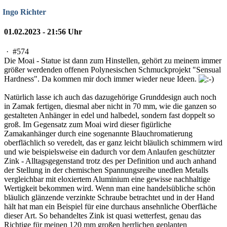
Ingo Richter
01.02.2023 - 21:56 Uhr
·
#574
Die Moai - Statue ist dann zum Hinstellen, gehört zu meinem immer
größer werdenden offenen Polynesischen Schmuckprojekt "Sensual
Hardness". Da kommen mir doch immer wieder neue Ideen.
Natürlich lasse ich auch das dazugehörige Grunddesign auch noch
in Zamak fertigen, diesmal aber nicht in 70 mm, wie die ganzen so
gestalteten Anhänger in edel und halbedel, sondern fast doppelt so
groß. Im Gegensatz zum Moai wird dieser figürliche
Zamakanhänger durch eine sogenannte Blauchromatierung
oberflächlich so veredelt, das er ganz leicht bläulich schimmern wird
und wie beispielsweise ein dadurch vor dem Anlaufen geschützter
Zink - Alltagsgegenstand trotz des per Definition und auch anhand
der Stellung in der chemischen Spannungsreihe unedlen Metalls
vergleichbar mit eloxiertem Aluminium eine gewisse nachhaltige
Wertigkeit bekommen wird. Wenn man eine handelsübliche schön
bläulich glänzende verzinkte Schraube betrachtet und in der Hand
hält hat man ein Beispiel für eine durchaus ansehnliche Oberfläche
dieser Art. So behandeltes Zink ist quasi wetterfest, genau das
Richtige für meinen 120 mm großen herrlichen geplanten