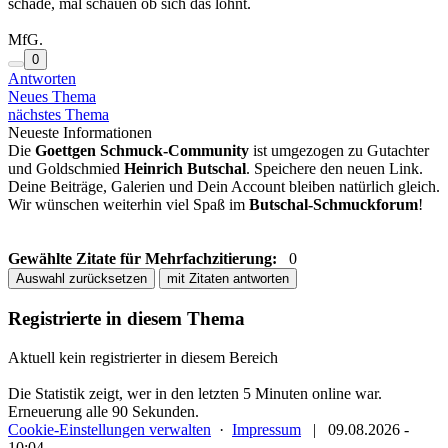
schade, mal schauen ob sich das lohnt.
MfG.
0
Antworten
Neues Thema
nächstes Thema
Neueste Informationen
Die
Goettgen Schmuck-Community
ist umgezogen zu Gutachter
und Goldschmied
Heinrich Butschal
. Speichere den neuen Link.
Deine Beiträge, Galerien und Dein Account bleiben natürlich gleich.
Wir wünschen weiterhin viel Spaß im
Butschal-Schmuckforum
!
Gewählte Zitate für Mehrfachzitierung:
0
Auswahl zurücksetzen
mit Zitaten antworten
Registrierte in diesem Thema
Aktuell kein registrierter in diesem Bereich
Die Statistik zeigt, wer in den letzten 5 Minuten online war.
Erneuerung alle 90 Sekunden.
Cookie-Einstellungen verwalten
·
Impressum
|
09.08.2026 -
10:04