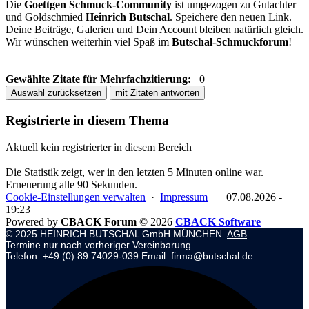
Die
Goettgen Schmuck-Community
ist umgezogen zu Gutachter
und Goldschmied
Heinrich Butschal
. Speichere den neuen Link.
Deine Beiträge, Galerien und Dein Account bleiben natürlich gleich.
Wir wünschen weiterhin viel Spaß im
Butschal-Schmuckforum
!
Gewählte Zitate für Mehrfachzitierung:
0
Auswahl zurücksetzen
mit Zitaten antworten
Registrierte in diesem Thema
Aktuell kein registrierter in diesem Bereich
Die Statistik zeigt, wer in den letzten 5 Minuten online war.
Erneuerung alle 90 Sekunden.
Cookie-Einstellungen verwalten
·
Impressum
|
07.08.2026 -
19:23
Powered by
CBACK Forum
© 2026
CBACK Software
© 2025 HEINRICH BUTSCHAL GmbH MÜNCHEN.
AGB
Termine nur nach vorheriger Vereinbarung
Telefon: +49 (0) 89 74029-039 Email: firma@butschal.de