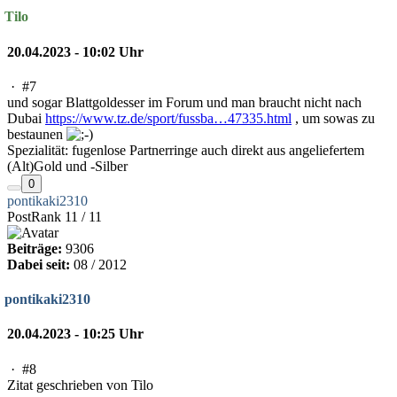
Tilo
20.04.2023 - 10:02 Uhr
·
#7
und sogar Blattgoldesser im Forum und man braucht nicht nach
Dubai
https://www.tz.de/sport/fussba…47335.html
, um sowas zu
bestaunen
Spezialität: fugenlose Partnerringe auch direkt aus angeliefertem
(Alt)Gold und -Silber
0
pontikaki2310
PostRank 11 / 11
Beiträge:
9306
Dabei seit:
08 / 2012
pontikaki2310
20.04.2023 - 10:25 Uhr
·
#8
Zitat geschrieben von Tilo