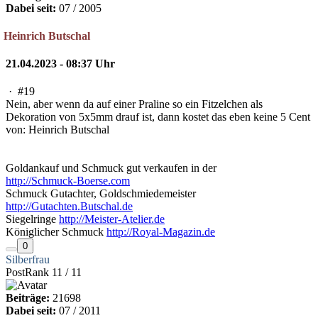
Dabei seit:
07 / 2005
Heinrich Butschal
21.04.2023 - 08:37 Uhr
·
#19
Nein, aber wenn da auf einer Praline so ein Fitzelchen als
Dekoration von 5x5mm drauf ist, dann kostet das eben keine 5 Cent
von: Heinrich Butschal
Goldankauf und Schmuck gut verkaufen in der
http://Schmuck-Boerse.com
Schmuck Gutachter, Goldschmiedemeister
http://Gutachten.Butschal.de
Siegelringe
http://Meister-Atelier.de
Königlicher Schmuck
http://Royal-Magazin.de
0
Silberfrau
PostRank 11 / 11
Beiträge:
21698
Dabei seit:
07 / 2011