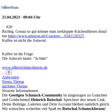
Silberfrau
21.04.2023 - 09:04 Uhr
·
#20
Richtig. Genau so gut könnte man zerkloppte Küchenfliesen drauf
tun
https://www.amazon.de/Crackers…0341126325
Kaffee ist nicht die Antwort.
Kaffee ist die Frage.
Die Antwort lautet. "Ja bitte"
www.silberschmuckkurse.de
0
Antworten
Neues Thema
nächstes Thema
Neueste Informationen
Die
Goettgen Schmuck-Community
ist umgezogen zu Gutachter
und Goldschmied
Heinrich Butschal
. Speichere den neuen Link.
Deine Beiträge, Galerien und Dein Account bleiben natürlich gleich.
Wir wünschen weiterhin viel Spaß im
Butschal-Schmuckforum
!