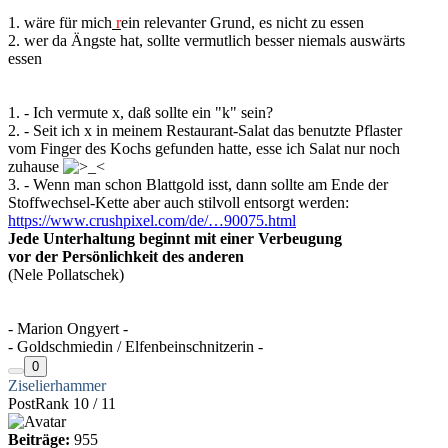
1. wäre für mich
r
ein relevanter Grund, es nicht zu essen
2. wer da Ängste hat, sollte vermutlich besser niemals auswärts
essen
1. - Ich vermute x, daß sollte ein "k" sein?
2. - Seit ich x in meinem Restaurant-Salat das benutzte Pflaster
vom Finger des Kochs gefunden hatte, esse ich Salat nur noch
zuhause
3. - Wenn man schon Blattgold isst, dann sollte am Ende der
Stoffwechsel-Kette aber auch stilvoll entsorgt werden:
https://www.crushpixel.com/de/…90075.html
Jede Unterhaltung beginnt mit einer Verbeugung
vor der Persönlichkeit des anderen
(Nele Pollatschek)
- Marion Ongyert -
- Goldschmiedin / Elfenbeinschnitzerin -
0
Ziselierhammer
PostRank 10 / 11
Beiträge:
955