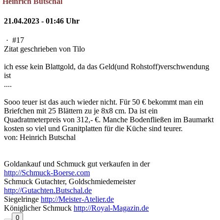
Heinrich Butschal
21.04.2023 - 01:46 Uhr
·
#17
Zitat geschrieben von Tilo
ich esse kein Blattgold, da das Geld(und Rohstoff)verschwendung
ist
....
Sooo teuer ist das auch wieder nicht. Für 50 € bekommt man ein
Briefchen mit 25 Blättern zu je 8x8 cm. Da ist ein
Quadratmeterpreis von 312,- €. Manche Bodenfließen im Baumarkt
kosten so viel und Granitplatten für die Küche sind teurer.
von: Heinrich Butschal
Goldankauf und Schmuck gut verkaufen in der
http://Schmuck-Boerse.com
Schmuck Gutachter, Goldschmiedemeister
http://Gutachten.Butschal.de
Siegelringe
http://Meister-Atelier.de
Königlicher Schmuck
http://Royal-Magazin.de
0