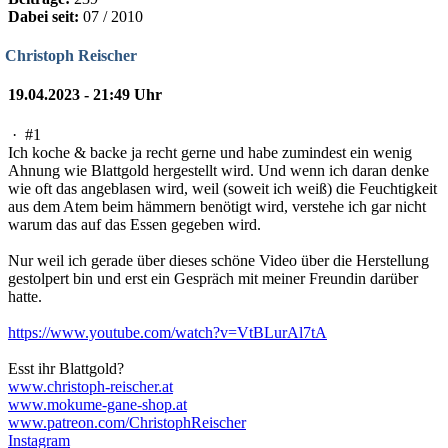
Dabei seit:
07 / 2010
Christoph Reischer
19.04.2023 - 21:49 Uhr
·
#1
Ich koche & backe ja recht gerne und habe zumindest ein wenig
Ahnung wie Blattgold hergestellt wird. Und wenn ich daran denke
wie oft das angeblasen wird, weil (soweit ich weiß) die Feuchtigkeit
aus dem Atem beim hämmern benötigt wird, verstehe ich gar nicht
warum das auf das Essen gegeben wird.
Nur weil ich gerade über dieses schöne Video über die Herstellung
gestolpert bin und erst ein Gespräch mit meiner Freundin darüber
hatte.
https://www.youtube.com/watch?v=VtBLurAl7tA
Esst ihr Blattgold?
www.christoph-reischer.at
www.mokume-gane-shop.at
www.patreon.com/ChristophReischer
Instagram