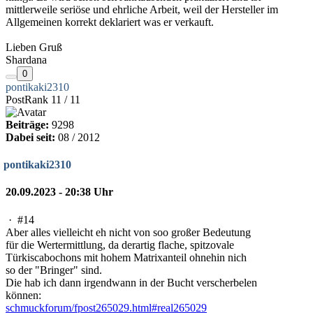
mittlerweile seriöse und ehrliche Arbeit, weil der Hersteller im
Allgemeinen korrekt deklariert was er verkauft.
Lieben Gruß
Shardana
0
pontikaki2310
PostRank 11 / 11
Beiträge:
9298
Dabei seit:
08 / 2012
pontikaki2310
20.09.2023 - 20:38 Uhr
·
#14
Aber alles vielleicht eh nicht von soo großer Bedeutung
für die Wertermittlung, da derartig flache, spitzovale
Türkiscabochons mit hohem Matrixanteil ohnehin nich
so der "Bringer" sind.
Die hab ich dann irgendwann in der Bucht verscherbelen
können:
schmuckforum/fpost265029.html#real265029