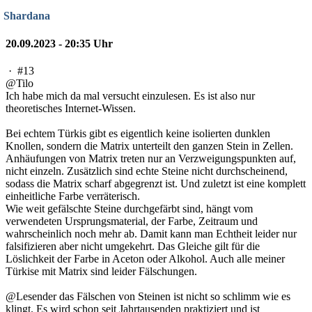
Shardana
20.09.2023 - 20:35 Uhr
·
#13
@Tilo
Ich habe mich da mal versucht einzulesen. Es ist also nur
theoretisches Internet-Wissen.
Bei echtem Türkis gibt es eigentlich keine isolierten dunklen
Knollen, sondern die Matrix unterteilt den ganzen Stein in Zellen.
Anhäufungen von Matrix treten nur an Verzweigungspunkten auf,
nicht einzeln. Zusätzlich sind echte Steine nicht durchscheinend,
sodass die Matrix scharf abgegrenzt ist. Und zuletzt ist eine komplett
einheitliche Farbe verräterisch.
Wie weit gefälschte Steine durchgefärbt sind, hängt vom
verwendeten Ursprungsmaterial, der Farbe, Zeitraum und
wahrscheinlich noch mehr ab. Damit kann man Echtheit leider nur
falsifizieren aber nicht umgekehrt. Das Gleiche gilt für die
Löslichkeit der Farbe in Aceton oder Alkohol. Auch alle meiner
Türkise mit Matrix sind leider Fälschungen.
@Lesender das Fälschen von Steinen ist nicht so schlimm wie es
klingt. Es wird schon seit Jahrtausenden praktiziert und ist