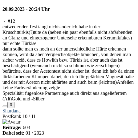
20.09.2023 - 20:24 Uhr
·
#12
entweder der Test taugt nichts oder ich habe in der
Kruschttürkis(?)tüte da (neben ein paar ebenfalls nicht abfärbenden
an Glanz und eingezogener Unterseite erkennbaren Keramikfakes)
nur echte Türkise
dann sollte man es noch an der unterschiedliche Härte erkennen
können, wird da aber Vergleichsobjekte brauchen, von denen man
sicher weiß, dass es Howlith bzw. Türkis ist. aber auch das ist
beschädigend (wennauch nicht so schlimm wie zerschlagen)
befürchte, dass der Acetontest nicht sicher ist, denn ich hab da einen
türkisfarbenen Klumpen dabei, den ich für gefärbten Magnesit halte
und der mit Aceton nicht abfärbte und auch beim (leichten)Anfeilen
keine Farbveränderung zeigte
Spezialität: fugenlose Partnerringe auch direkt aus angeliefertem
(Alt)Gold und -Silber
0
Shardana
PostRank 10 / 11
Beiträge:
603
Dabei seit:
01 / 2023