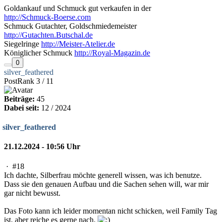
Goldankauf und Schmuck gut verkaufen in der
http://Schmuck-Boerse.com
Schmuck Gutachter, Goldschmiedemeister
http://Gutachten.Butschal.de
Siegelringe
http://Meister-Atelier.de
Königlicher Schmuck
http://Royal-Magazin.de
0
silver_feathered
PostRank 3 / 11
Beiträge:
45
Dabei seit:
12 / 2024
silver_feathered
21.12.2024 - 10:56 Uhr
·
#18
Ich dachte, Silberfrau möchte generell wissen, was ich benutze.
Dass sie den genauen Aufbau und die Sachen sehen will, war mir
gar nicht bewusst.
Das Foto kann ich leider momentan nicht schicken, weil Family Tag
ist, aber reiche es gerne nach.