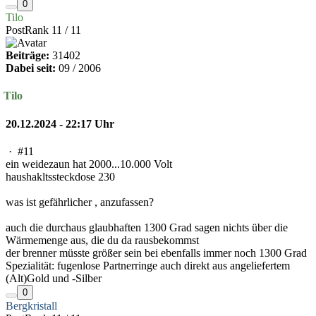
0
Tilo
PostRank 11 / 11
Beiträge:
31402
Dabei seit:
09 / 2006
Tilo
20.12.2024 - 22:17 Uhr
·
#11
ein weidezaun hat 2000...10.000 Volt
haushakltssteckdose 230
was ist gefährlicher , anzufassen?
auch die durchaus glaubhaften 1300 Grad sagen nichts über die
Wärmemenge aus, die du da rausbekommst
der brenner müsste größer sein bei ebenfalls immer noch 1300 Grad
Spezialität: fugenlose Partnerringe auch direkt aus angeliefertem
(Alt)Gold und -Silber
0
Bergkristall