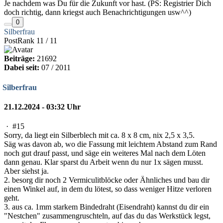
Je nachdem was Du für die Zukunft vor hast. (PS: Registrier Dich
doch richtig, dann kriegst auch Benachrichtigungen usw^^)
0
Silberfrau
PostRank 11 / 11
Beiträge:
21692
Dabei seit:
07 / 2011
Silberfrau
21.12.2024 - 03:32 Uhr
·
#15
Sorry, da liegt ein Silberblech mit ca. 8 x 8 cm, nix 2,5 x 3,5.
Säg was davon ab, wo die Fassung mit leichtem Abstand zum Rand
noch gut drauf passt, und säge ein weiteres Mal nach dem Löten
dann genau. Klar sparst du Arbeit wenn du nur 1x sägen musst.
Aber siehst ja.
2. besorg dir noch 2 Vermiculitblöcke oder Ähnliches und bau dir
einen Winkel auf, in dem du lötest, so dass weniger Hitze verloren
geht.
3. aus ca. 1mm starkem Bindedraht (Eisendraht) kannst du dir ein
"Nestchen" zusammengruschteln, auf das du das Werkstück legst,