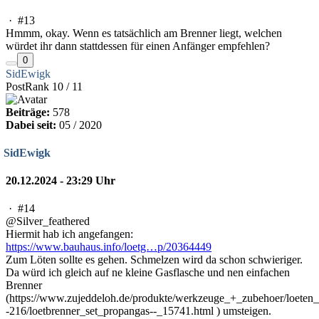
·
#13
Hmmm, okay. Wenn es tatsächlich am Brenner liegt, welchen
würdet ihr dann stattdessen für einen Anfänger empfehlen?
0
SidEwigk
PostRank 10 / 11
Beiträge:
578
Dabei seit:
05 / 2020
SidEwigk
20.12.2024 - 23:29 Uhr
·
#14
@Silver_feathered
Hiermit hab ich angefangen:
https://www.bauhaus.info/loetg…p/20364449
Zum Löten sollte es gehen. Schmelzen wird da schon schwieriger.
Da würd ich gleich auf ne kleine Gasflasche und nen einfachen
Brenner
(https://www.zujeddeloh.de/produkte/werkzeuge_+_zubehoer/loete
-216/loetbrenner_set_propangas--_15741.html ) umsteigen.