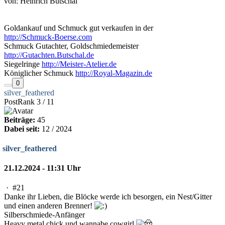
von: Heinrich Butschal
Goldankauf und Schmuck gut verkaufen in der
http://Schmuck-Boerse.com
Schmuck Gutachter, Goldschmiedemeister
http://Gutachten.Butschal.de
Siegelringe
http://Meister-Atelier.de
Königlicher Schmuck
http://Royal-Magazin.de
0
silver_feathered
PostRank 3 / 11
Beiträge:
45
Dabei seit:
12 / 2024
silver_feathered
21.12.2024 - 11:31 Uhr
·
#21
Danke ihr Lieben, die Blöcke werde ich besorgen, ein Nest/Gitter
und einen anderen Brenner!
Silberschmiede-Anfänger
Heavy metal chick und wannabe cowgirl