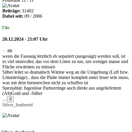
PostRank 11 / 11
Beiträge:
31402
Dabei seit:
09 / 2006
Tilo
20.12.2024 - 21:07 Uhr
·
#8
wenn die Fassung letztlich eh separiert (ausgesägt) werden soll, ist
es viel sinnvoller, das vor dem Löten zu tun, um weniger masse und
Fläche erwärmen zu müssen
Silber leitet so dramatisch Wärme weg an die Umgebung (Luft bzw.
Lötunterlage) , dass die Platte immer komplett unter feuer sein muss,
was mit dem brennerchen nicht zu schaffen ist
Spezialität: fugenlose Partnerringe auch direkt aus angeliefertem
(Alt)Gold und -Silber
0
Silver_feathered