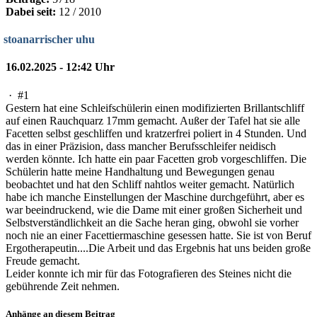
Dabei seit:
12 / 2010
stoanarrischer uhu
16.02.2025 - 12:42 Uhr
·
#1
Gestern hat eine Schleifschülerin einen modifizierten Brillantschliff
auf einen Rauchquarz 17mm gemacht. Außer der Tafel hat sie alle
Facetten selbst geschliffen und kratzerfrei poliert in 4 Stunden. Und
das in einer Präzision, dass mancher Berufsschleifer neidisch
werden könnte. Ich hatte ein paar Facetten grob vorgeschliffen. Die
Schülerin hatte meine Handhaltung und Bewegungen genau
beobachtet und hat den Schliff nahtlos weiter gemacht. Natürlich
habe ich manche Einstellungen der Maschine durchgeführt, aber es
war beeindruckend, wie die Dame mit einer großen Sicherheit und
Selbstverständlichkeit an die Sache heran ging, obwohl sie vorher
noch nie an einer Facettiermaschine gesessen hatte. Sie ist von Beruf
Ergotherapeutin....Die Arbeit und das Ergebnis hat uns beiden große
Freude gemacht.
Leider konnte ich mir für das Fotografieren des Steines nicht die
gebührende Zeit nehmen.
Anhänge an diesem Beitrag