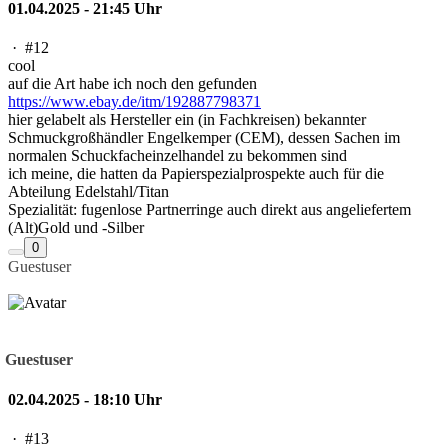
01.04.2025 - 21:45 Uhr
·
#12
cool
auf die Art habe ich noch den gefunden
https://www.ebay.de/itm/192887798371
hier gelabelt als Hersteller ein (in Fachkreisen) bekannter
Schmuckgroßhändler Engelkemper (CEM), dessen Sachen im
normalen Schuckfacheinzelhandel zu bekommen sind
ich meine, die hatten da Papierspezialprospekte auch für die
Abteilung Edelstahl/Titan
Spezialität: fugenlose Partnerringe auch direkt aus angeliefertem
(Alt)Gold und -Silber
0
Guestuser
Guestuser
02.04.2025 - 18:10 Uhr
·
#13