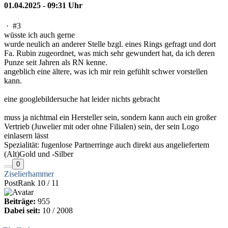
01.04.2025 - 09:31 Uhr
·
#3
wüsste ich auch gerne
wurde neulich an anderer Stelle bzgl. eines Rings gefragt und dort
Fa. Rubin zugeordnet, was mich sehr gewundert hat, da ich deren
Punze seit Jahren als RN kenne.
angeblich eine ältere, was ich mir rein gefühlt schwer vorstellen
kann.
eine googlebildersuche hat leider nichts gebracht
muss ja nichtmal ein Hersteller sein, sondern kann auch ein großer
Vertrieb (Juwelier mit oder ohne Filialen) sein, der sein Logo
einlasern lässt
Spezialität: fugenlose Partnerringe auch direkt aus angeliefertem
(Alt)Gold und -Silber
0
Ziselierhammer
PostRank 10 / 11
Beiträge:
955
Dabei seit:
10 / 2008