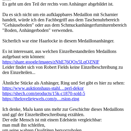
Es geht um den Teil der rechts vom Anhänger abgebildet ist.
Da es sich nicht um ein aufklappbares Medaillon mit Scharnier
handelt, würde ich den Fachbegriff aus dem Taschenuhrbereich
"Gehäuseboden" oder aus dem Schmuckanhängerfurniturenbereich
"Boden, Anhängerboden" verwenden.
Sicherlich war eine Haarlocke in diesem Medaillonanhänger.
Es ist interessant, aus welchen Einzelbestandteilen Medaillons
aufgebaut sein können:
https://share.google/images/zNhE76QOx5LqQZNlF
Leider findet sich von Robert Fields keine Einzelbeschreibung zu
den Einzelteilen...
Ähnliche Stücke als Anhänger, Ring und Set gibt es hier zu sehen:
https://www.auktionshaus-stahl…perl-dekor
https://shech.com/products/15k-c1870-sold-5
https://theloveliejewels.com/p…rsion-ring
Ich denke, MaJa kann uns mehr zur Geschichte dieses Medaillons
und ggf der Einzelteilbeschreibung erzählen.
Der edle Mensch ist mit einem Edelstein vergleichbar:
man muß ihn schleifen,
um seine wahren Qualitäten hervorzuholen.