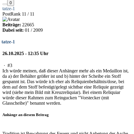
0
tatze-1
PostRank 11 / 11
Beiträge:
22665
Dabei seit:
01 / 2009
tatze-1
26.10.2025 - 12:35 Uhr
·
#3
Ich würde meinen, daß dieser Anhänger mehr als ein Medaillon ist,
da a) der Behälter größer ist und b) hinter der Scheibe ein Stoff
gespannt ist. Das würde ich eher als Reliquienbehältnis/dose, bei
dem auf dem Stoff befestigt/gelegt sichtbar eine Reliquie gezeigt
wird (siehe mein Bild mit Kreuzreliquiar). Bei einem Reliquiar
würde dieser Rahmen zum Reingucken "Vorstecker (mit
Glasscheibe)" benannt werden.
Anhänge an diesem Beitrag
Tradition ist Bewahrung des Feuers und nicht Anbetung der Asche