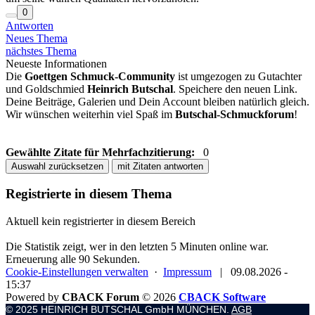
0
Antworten
Neues Thema
nächstes Thema
Neueste Informationen
Die
Goettgen Schmuck-Community
ist umgezogen zu Gutachter
und Goldschmied
Heinrich Butschal
. Speichere den neuen Link.
Deine Beiträge, Galerien und Dein Account bleiben natürlich gleich.
Wir wünschen weiterhin viel Spaß im
Butschal-Schmuckforum
!
Gewählte Zitate für Mehrfachzitierung:
0
Auswahl zurücksetzen
mit Zitaten antworten
Registrierte in diesem Thema
Aktuell kein registrierter in diesem Bereich
Die Statistik zeigt, wer in den letzten 5 Minuten online war.
Erneuerung alle 90 Sekunden.
Cookie-Einstellungen verwalten
·
Impressum
|
09.08.2026 -
15:37
Powered by
CBACK Forum
© 2026
CBACK Software
© 2025 HEINRICH BUTSCHAL GmbH MÜNCHEN.
AGB