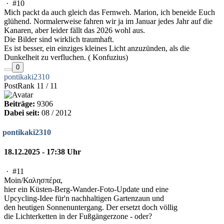
·
#10
Mich packt da auch gleich das Fernweh. Marion, ich beneide Euch
glühend. Normalerweise fahren wir ja im Januar jedes Jahr auf die
Kanaren, aber leider fällt das 2026 wohl aus.
Die Bilder sind wirklich traumhaft.
Es ist besser, ein einziges kleines Licht anzuzünden, als die
Dunkelheit zu verfluchen. ( Konfuzius)
0
pontikaki2310
PostRank 11 / 11
Beiträge:
9306
Dabei seit:
08 / 2012
pontikaki2310
18.12.2025 - 17:38 Uhr
·
#11
Moin/Καλησπέρα,
hier ein Küsten-Berg-Wander-Foto-Update und eine
Upcycling-Idee für'n nachhaltigen Gartenzaun und
den heutigen Sonnenuntergang. Der ersetzt doch völlig
die Lichterketten in der Fußgängerzone - oder?