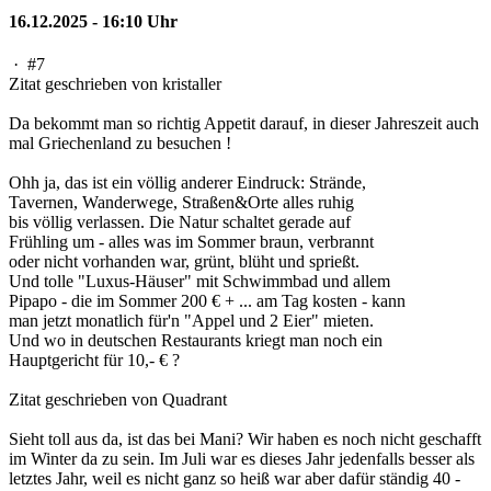
16.12.2025 - 16:10 Uhr
·
#7
Zitat geschrieben von kristaller
Da bekommt man so richtig Appetit darauf, in dieser Jahreszeit auch
mal Griechenland zu besuchen !
Ohh ja, das ist ein völlig anderer Eindruck: Strände,
Tavernen, Wanderwege, Straßen&Orte alles ruhig
bis völlig verlassen. Die Natur schaltet gerade auf
Frühling um - alles was im Sommer braun, verbrannt
oder nicht vorhanden war, grünt, blüht und sprießt.
Und tolle "Luxus-Häuser" mit Schwimmbad und allem
Pipapo - die im Sommer 200 € + ... am Tag kosten - kann
man jetzt monatlich für'n "Appel und 2 Eier" mieten.
Und wo in deutschen Restaurants kriegt man noch ein
Hauptgericht für 10,- € ?
Zitat geschrieben von Quadrant
Sieht toll aus da, ist das bei Mani? Wir haben es noch nicht geschafft
im Winter da zu sein. Im Juli war es dieses Jahr jedenfalls besser als
letztes Jahr, weil es nicht ganz so heiß war aber dafür ständig 40 -