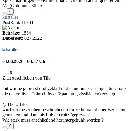
Spezialität: fugenlose Partnerringe auch direkt aus angeliefertem
(Alt)Gold und -Silber
0
kristaller
PostRank 11 / 11
Beiträge:
1534
Dabei seit:
02 / 2022
kristaller
04.06.2026 - 08:37 Uhr
·
#6
Zitat geschrieben von Tilo
mit wärme gepresst und geklärt und dann mittels Temperaturschock
die dekorativen "Einschlüsse"(Spannungsrissflächen) erzeugt
@ Hallo Tilo,
wird vor dieser oben beschriebenen Prozedur natürlicher Bernstein
gemahlen und dann als Pulver erhitzt/gepresst ?
Wie stark muss anschließend heruntergekühlt werden ?
0