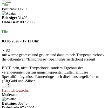
0
Tilo
PostRank 11 / 11
Beiträge:
31408
Dabei seit:
09 / 2006
Tilo
03.06.2026 - 17:11 Uhr
·
#2
mit wärme gepresst und geklärt und dann mittels Temperaturschock
die dekorativen "Einschlüsse"(Spannungsrissflächen) erzeugt
EDIT. nein, nicht Tempschock, sondern Ergebnis der
veränderungen der zusammengepressten Lufteinschlüsse
Spezialität: fugenlose Partnerringe auch direkt aus angeliefertem
(Alt)Gold und -Silber
0
Heinrich Butschal
Moderator
Beiträge:
35346
Dabei seit:
07 / 2005