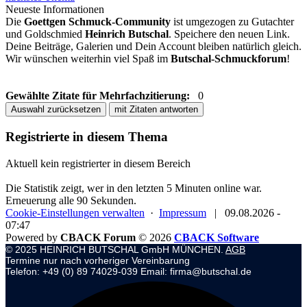
Neueste Informationen
Die
Goettgen Schmuck-Community
ist umgezogen zu Gutachter
und Goldschmied
Heinrich Butschal
. Speichere den neuen Link.
Deine Beiträge, Galerien und Dein Account bleiben natürlich gleich.
Wir wünschen weiterhin viel Spaß im
Butschal-Schmuckforum
!
Gewählte Zitate für Mehrfachzitierung:
0
Auswahl zurücksetzen
mit Zitaten antworten
Registrierte in diesem Thema
Aktuell kein registrierter in diesem Bereich
Die Statistik zeigt, wer in den letzten 5 Minuten online war.
Erneuerung alle 90 Sekunden.
Cookie-Einstellungen verwalten
·
Impressum
|
09.08.2026 -
07:47
Powered by
CBACK Forum
© 2026
CBACK Software
© 2025 HEINRICH BUTSCHAL GmbH MÜNCHEN.
AGB
Termine nur nach vorheriger Vereinbarung
Telefon: +49 (0) 89 74029-039 Email: firma@butschal.de