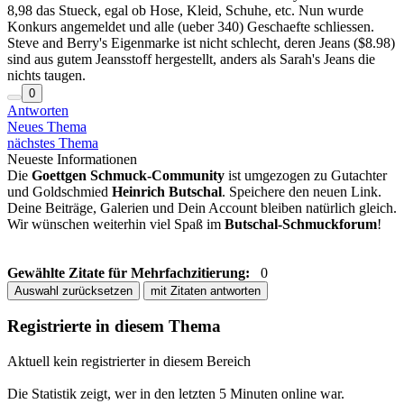
8,98 das Stueck, egal ob Hose, Kleid, Schuhe, etc. Nun wurde
Konkurs angemeldet und alle (ueber 340) Geschaefte schliessen.
Steve and Berry's Eigenmarke ist nicht schlecht, deren Jeans ($8.98)
sind aus gutem Jeansstoff hergestellt, anders als Sarah's Jeans die
nichts taugen.
0
Antworten
Neues Thema
nächstes Thema
Neueste Informationen
Die
Goettgen Schmuck-Community
ist umgezogen zu Gutachter
und Goldschmied
Heinrich Butschal
. Speichere den neuen Link.
Deine Beiträge, Galerien und Dein Account bleiben natürlich gleich.
Wir wünschen weiterhin viel Spaß im
Butschal-Schmuckforum
!
Gewählte Zitate für Mehrfachzitierung:
0
Auswahl zurücksetzen
mit Zitaten antworten
Registrierte in diesem Thema
Aktuell kein registrierter in diesem Bereich
Die Statistik zeigt, wer in den letzten 5 Minuten online war.