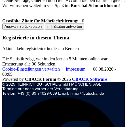
Deine Beiträge, Galerien und Dein Account bleiben natürlich gleich.
Wir wünschen weiterhin viel Spaß im
Butschal-Schmuckforum
!
Gewählte Zitate für Mehrfachzitierung:
0
Auswahl zurücksetzen
mit Zitaten antworten
Registrierte in diesem Thema
Aktuell kein registrierter in diesem Bereich
Die Statistik zeigt, wer in den letzten 5 Minuten online war.
Erneuerung alle 90 Sekunden.
Cookie-Einstellungen verwalten
·
Impressum
|
08.08.2026 -
08:05
Powered by
CBACK Forum
© 2026
CBACK Software
© 2025 HEINRICH BUTSCHAL GmbH MÜNCHEN.
AGB
Termine nur nach vorheriger Vereinbarung
Telefon: +49 (0) 89 74029-039 Email: firma@butschal.de