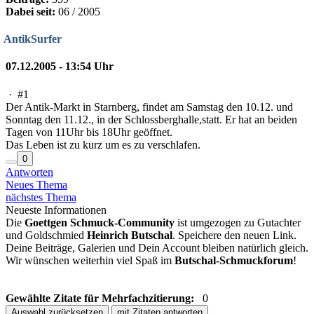
Dabei seit:
06 / 2005
AntikSurfer
07.12.2005 - 13:54 Uhr
·
#1
Der Antik-Markt in Starnberg, findet am Samstag den 10.12. und
Sonntag den 11.12., in der Schlossberghalle,statt. Er hat an beiden
Tagen von 11Uhr bis 18Uhr geöffnet.
Das Leben ist zu kurz um es zu verschlafen.
0
Antworten
Neues Thema
nächstes Thema
Neueste Informationen
Die
Goettgen Schmuck-Community
ist umgezogen zu Gutachter
und Goldschmied
Heinrich Butschal
. Speichere den neuen Link.
Deine Beiträge, Galerien und Dein Account bleiben natürlich gleich.
Wir wünschen weiterhin viel Spaß im
Butschal-Schmuckforum
!
Gewählte Zitate für Mehrfachzitierung:
0
Auswahl zurücksetzen
mit Zitaten antworten