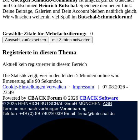
und Goldschmied
Heinrich Butschal
. Speichere den neuen Link.
Deine Beiträge, Galerien und Dein Account bleiben natürlich gleich.
Wir wünschen weiterhin viel Spaß im
Butschal-Schmuckforum
!
Gewählte Zitate für Mehrfachzitierung:
0
Auswahl zurücksetzen
mit Zitaten antworten
Registrierte in diesem Thema
Aktuell kein registrierter in diesem Bereich
Die Statistik zeigt, wer in den letzten 5 Minuten online war.
Erneuerung alle 90 Sekunden.
Cookie-Einstellungen verwalten
·
Impressum
|
07.08.2026 -
23:49
Powered by
CBACK Forum
© 2026
CBACK Software
© 2025 HEINRICH BUTSCHAL GmbH MÜNCHEN.
AGB
Termine nur nach vorheriger Vereinbarung
Telefon: +49 (0) 89 74029-039 Email: firma@butschal.de