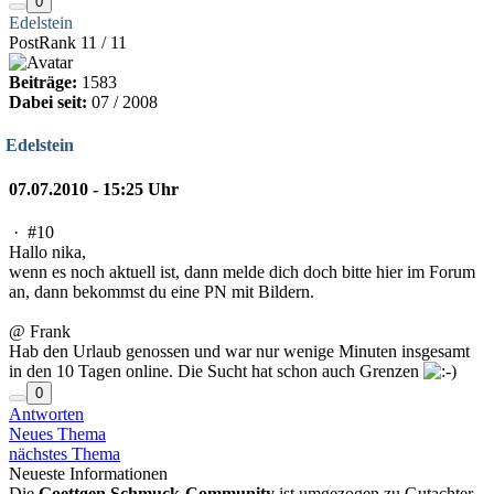
0
Edelstein
PostRank 11 / 11
Beiträge:
1583
Dabei seit:
07 / 2008
Edelstein
07.07.2010 - 15:25 Uhr
·
#10
Hallo nika,
wenn es noch aktuell ist, dann melde dich doch bitte hier im Forum
an, dann bekommst du eine PN mit Bildern.
@ Frank
Hab den Urlaub genossen und war nur wenige Minuten insgesamt
in den 10 Tagen online. Die Sucht hat schon auch Grenzen
0
Antworten
Neues Thema
nächstes Thema
Neueste Informationen
Die
Goettgen Schmuck-Community
ist umgezogen zu Gutachter