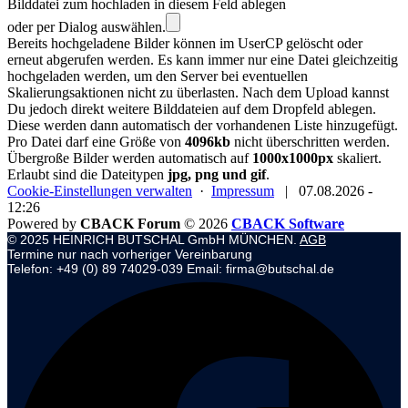
Bilddatei zum hochladen in diesem Feld ablegen
oder per Dialog auswählen.
Bereits hochgeladene Bilder können im UserCP gelöscht oder
erneut abgerufen werden. Es kann immer nur eine Datei gleichzeitig
hochgeladen werden, um den Server bei eventuellen
Skalierungsaktionen nicht zu überlasten. Nach dem Upload kannst
Du jedoch direkt weitere Bilddateien auf dem Dropfeld ablegen.
Diese werden dann automatisch der vorhandenen Liste hinzugefügt.
Pro Datei darf eine Größe von
4096kb
nicht überschritten werden.
Übergroße Bilder werden automatisch auf
1000x1000px
skaliert.
Erlaubt sind die Dateitypen
jpg, png und gif
.
Cookie-Einstellungen verwalten
·
Impressum
|
07.08.2026 -
12:26
Powered by
CBACK Forum
© 2026
CBACK Software
© 2025 HEINRICH BUTSCHAL GmbH MÜNCHEN.
AGB
Termine nur nach vorheriger Vereinbarung
Telefon: +49 (0) 89 74029-039 Email: firma@butschal.de