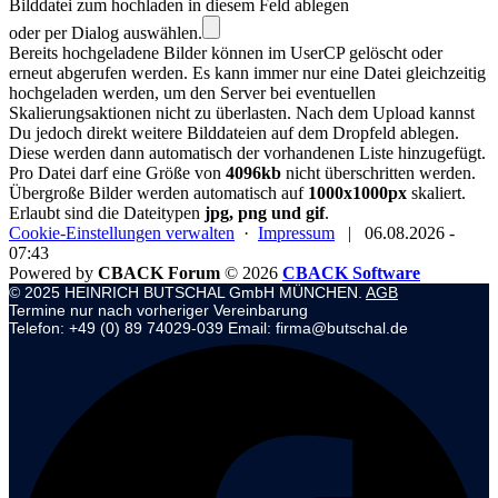
Bilddatei zum hochladen in diesem Feld ablegen
oder per Dialog auswählen.
Bereits hochgeladene Bilder können im UserCP gelöscht oder
erneut abgerufen werden. Es kann immer nur eine Datei gleichzeitig
hochgeladen werden, um den Server bei eventuellen
Skalierungsaktionen nicht zu überlasten. Nach dem Upload kannst
Du jedoch direkt weitere Bilddateien auf dem Dropfeld ablegen.
Diese werden dann automatisch der vorhandenen Liste hinzugefügt.
Pro Datei darf eine Größe von
4096kb
nicht überschritten werden.
Übergroße Bilder werden automatisch auf
1000x1000px
skaliert.
Erlaubt sind die Dateitypen
jpg, png und gif
.
Cookie-Einstellungen verwalten
·
Impressum
|
06.08.2026 -
07:43
Powered by
CBACK Forum
© 2026
CBACK Software
© 2025 HEINRICH BUTSCHAL GmbH MÜNCHEN.
AGB
Termine nur nach vorheriger Vereinbarung
Telefon: +49 (0) 89 74029-039 Email: firma@butschal.de