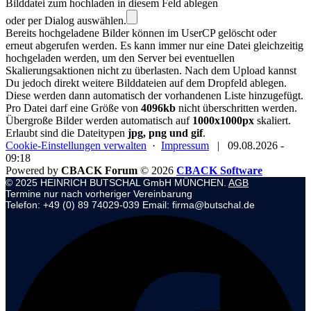
Bilddatei zum hochladen in diesem Feld ablegen
oder per Dialog auswählen.
Bereits hochgeladene Bilder können im UserCP gelöscht oder
erneut abgerufen werden. Es kann immer nur eine Datei gleichzeitig
hochgeladen werden, um den Server bei eventuellen
Skalierungsaktionen nicht zu überlasten. Nach dem Upload kannst
Du jedoch direkt weitere Bilddateien auf dem Dropfeld ablegen.
Diese werden dann automatisch der vorhandenen Liste hinzugefügt.
Pro Datei darf eine Größe von
4096kb
nicht überschritten werden.
Übergroße Bilder werden automatisch auf
1000x1000px
skaliert.
Erlaubt sind die Dateitypen
jpg, png und gif
.
Cookie-Einstellungen verwalten
·
Impressum
|
09.08.2026 -
09:18
Powered by
CBACK Forum
© 2026
CBACK Software
© 2025 HEINRICH BUTSCHAL GmbH MÜNCHEN.
AGB
Termine nur nach vorheriger Vereinbarung
Telefon: +49 (0) 89 74029-039 Email: firma@butschal.de