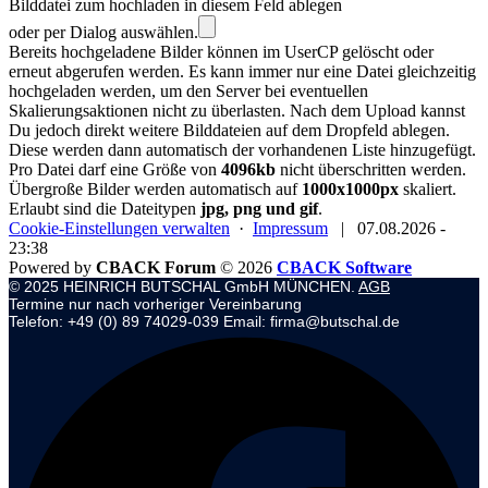
Bilddatei zum hochladen in diesem Feld ablegen
oder per Dialog auswählen.
Bereits hochgeladene Bilder können im UserCP gelöscht oder
erneut abgerufen werden. Es kann immer nur eine Datei gleichzeitig
hochgeladen werden, um den Server bei eventuellen
Skalierungsaktionen nicht zu überlasten. Nach dem Upload kannst
Du jedoch direkt weitere Bilddateien auf dem Dropfeld ablegen.
Diese werden dann automatisch der vorhandenen Liste hinzugefügt.
Pro Datei darf eine Größe von
4096kb
nicht überschritten werden.
Übergroße Bilder werden automatisch auf
1000x1000px
skaliert.
Erlaubt sind die Dateitypen
jpg, png und gif
.
Cookie-Einstellungen verwalten
·
Impressum
|
07.08.2026 -
23:38
Powered by
CBACK Forum
© 2026
CBACK Software
© 2025 HEINRICH BUTSCHAL GmbH MÜNCHEN.
AGB
Termine nur nach vorheriger Vereinbarung
Telefon: +49 (0) 89 74029-039 Email: firma@butschal.de