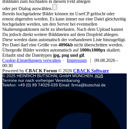
Bilddatei zum hochladen in diesem Feld ablegen
oder per Dialog auswählen.
Bereits hochgeladene Bilder können im UserCP gelöscht oder
erneut abgerufen werden. Es kann immer nur eine Datei gleichzeitig
hochgeladen werden, um den Server bei eventuellen
Skalierungsaktionen nicht zu überlasten. Nach dem Upload kannst
Du jedoch direkt weitere Bilddateien auf dem Dropfeld ablegen.
Diese werden dann automatisch der vorhandenen Liste hinzugefügt.
Pro Datei darf eine Größe von
4096kb
nicht überschritten werden.
Übergroße Bilder werden automatisch auf
1000x1000px
skaliert.
Erlaubt sind die Dateitypen
jpg, png und gif
.
Cookie-Einstellungen verwalten
·
Impressum
|
09.08.2026 -
00:30
Powered by
CBACK Forum
© 2026
CBACK Software
© 2025 HEINRICH BUTSCHAL GmbH MÜNCHEN.
AGB
Termine nur nach vorheriger Vereinbarung
Telefon: +49 (0) 89 74029-039 Email: firma@butschal.de