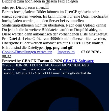
Bilddatei zum hochladen in diesem Feld ablegen
oder per Dialog auswählen.
Bereits hochgeladene Bilder können im UserCP gelöscht oder
erneut abgerufen werden. Es kann immer nur eine Datei gleichzeitig
hochgeladen werden, um den Server bei eventuellen
Skalierungsaktionen nicht zu überlasten. Nach dem Upload kannst
Du jedoch direkt weitere Bilddateien auf dem Dropfeld ablegen.
Diese werden dann automatisch der vorhandenen Liste hinzugefügt.
Pro Datei darf eine Größe von
4096kb
nicht überschritten werden.
Übergroße Bilder werden automatisch auf
1000x1000px
skaliert.
Erlaubt sind die Dateitypen
jpg, png und gif
.
Cookie-Einstellungen verwalten
·
Impressum
|
07.08.2026 -
08:32
Powered by
CBACK Forum
© 2026
CBACK Software
© 2025 HEINRICH BUTSCHAL GmbH MÜNCHEN.
AGB
Termine nur nach vorheriger Vereinbarung
Telefon: +49 (0) 89 74029-039 Email: firma@butschal.de