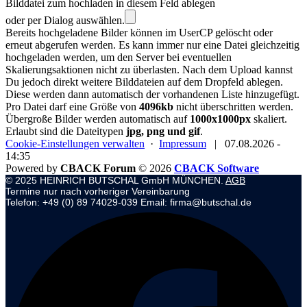
Bilddatei zum hochladen in diesem Feld ablegen
oder per Dialog auswählen.
Bereits hochgeladene Bilder können im UserCP gelöscht oder
erneut abgerufen werden. Es kann immer nur eine Datei gleichzeitig
hochgeladen werden, um den Server bei eventuellen
Skalierungsaktionen nicht zu überlasten. Nach dem Upload kannst
Du jedoch direkt weitere Bilddateien auf dem Dropfeld ablegen.
Diese werden dann automatisch der vorhandenen Liste hinzugefügt.
Pro Datei darf eine Größe von
4096kb
nicht überschritten werden.
Übergroße Bilder werden automatisch auf
1000x1000px
skaliert.
Erlaubt sind die Dateitypen
jpg, png und gif
.
Cookie-Einstellungen verwalten
·
Impressum
|
07.08.2026 -
14:35
Powered by
CBACK Forum
© 2026
CBACK Software
© 2025 HEINRICH BUTSCHAL GmbH MÜNCHEN.
AGB
Termine nur nach vorheriger Vereinbarung
Telefon: +49 (0) 89 74029-039 Email: firma@butschal.de