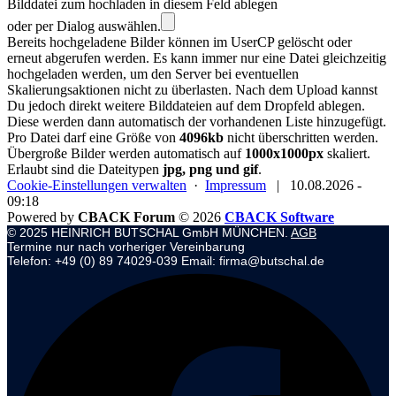
Bilddatei zum hochladen in diesem Feld ablegen
oder per Dialog auswählen.
Bereits hochgeladene Bilder können im UserCP gelöscht oder
erneut abgerufen werden. Es kann immer nur eine Datei gleichzeitig
hochgeladen werden, um den Server bei eventuellen
Skalierungsaktionen nicht zu überlasten. Nach dem Upload kannst
Du jedoch direkt weitere Bilddateien auf dem Dropfeld ablegen.
Diese werden dann automatisch der vorhandenen Liste hinzugefügt.
Pro Datei darf eine Größe von
4096kb
nicht überschritten werden.
Übergroße Bilder werden automatisch auf
1000x1000px
skaliert.
Erlaubt sind die Dateitypen
jpg, png und gif
.
Cookie-Einstellungen verwalten
·
Impressum
|
10.08.2026 -
09:18
Powered by
CBACK Forum
© 2026
CBACK Software
© 2025 HEINRICH BUTSCHAL GmbH MÜNCHEN.
AGB
Termine nur nach vorheriger Vereinbarung
Telefon: +49 (0) 89 74029-039 Email: firma@butschal.de