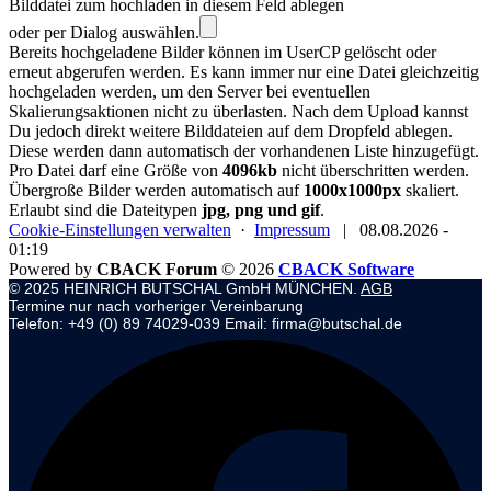
Bilddatei zum hochladen in diesem Feld ablegen
oder per Dialog auswählen.
Bereits hochgeladene Bilder können im UserCP gelöscht oder
erneut abgerufen werden. Es kann immer nur eine Datei gleichzeitig
hochgeladen werden, um den Server bei eventuellen
Skalierungsaktionen nicht zu überlasten. Nach dem Upload kannst
Du jedoch direkt weitere Bilddateien auf dem Dropfeld ablegen.
Diese werden dann automatisch der vorhandenen Liste hinzugefügt.
Pro Datei darf eine Größe von
4096kb
nicht überschritten werden.
Übergroße Bilder werden automatisch auf
1000x1000px
skaliert.
Erlaubt sind die Dateitypen
jpg, png und gif
.
Cookie-Einstellungen verwalten
·
Impressum
|
08.08.2026 -
01:19
Powered by
CBACK Forum
© 2026
CBACK Software
© 2025 HEINRICH BUTSCHAL GmbH MÜNCHEN.
AGB
Termine nur nach vorheriger Vereinbarung
Telefon: +49 (0) 89 74029-039 Email: firma@butschal.de