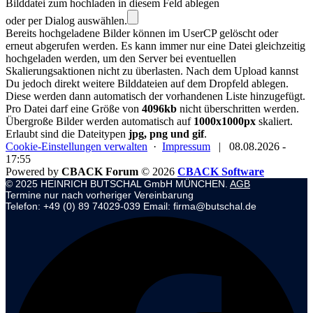
Bilddatei zum hochladen in diesem Feld ablegen
oder per Dialog auswählen.
Bereits hochgeladene Bilder können im UserCP gelöscht oder
erneut abgerufen werden. Es kann immer nur eine Datei gleichzeitig
hochgeladen werden, um den Server bei eventuellen
Skalierungsaktionen nicht zu überlasten. Nach dem Upload kannst
Du jedoch direkt weitere Bilddateien auf dem Dropfeld ablegen.
Diese werden dann automatisch der vorhandenen Liste hinzugefügt.
Pro Datei darf eine Größe von
4096kb
nicht überschritten werden.
Übergroße Bilder werden automatisch auf
1000x1000px
skaliert.
Erlaubt sind die Dateitypen
jpg, png und gif
.
Cookie-Einstellungen verwalten
·
Impressum
|
08.08.2026 -
17:55
Powered by
CBACK Forum
© 2026
CBACK Software
© 2025 HEINRICH BUTSCHAL GmbH MÜNCHEN.
AGB
Termine nur nach vorheriger Vereinbarung
Telefon: +49 (0) 89 74029-039 Email: firma@butschal.de