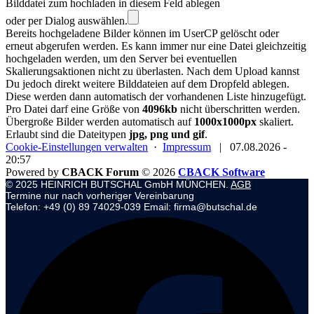
Bilddatei zum hochladen in diesem Feld ablegen
oder per Dialog auswählen.
Bereits hochgeladene Bilder können im UserCP gelöscht oder
erneut abgerufen werden. Es kann immer nur eine Datei gleichzeitig
hochgeladen werden, um den Server bei eventuellen
Skalierungsaktionen nicht zu überlasten. Nach dem Upload kannst
Du jedoch direkt weitere Bilddateien auf dem Dropfeld ablegen.
Diese werden dann automatisch der vorhandenen Liste hinzugefügt.
Pro Datei darf eine Größe von
4096kb
nicht überschritten werden.
Übergroße Bilder werden automatisch auf
1000x1000px
skaliert.
Erlaubt sind die Dateitypen
jpg, png und gif
.
Cookie-Einstellungen verwalten
·
Impressum
|
07.08.2026 -
20:57
Powered by
CBACK Forum
© 2026
CBACK Software
© 2025 HEINRICH BUTSCHAL GmbH MÜNCHEN.
AGB
Termine nur nach vorheriger Vereinbarung
Telefon: +49 (0) 89 74029-039 Email: firma@butschal.de