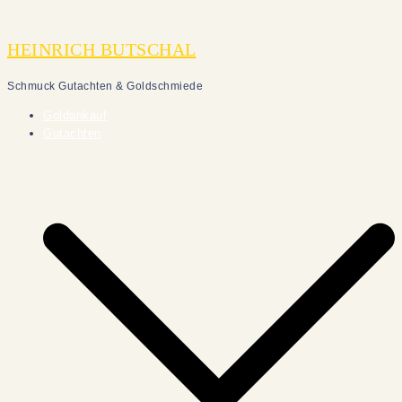
Zum
Inhalt
HEINRICH BUTSCHAL
springen
Schmuck Gutachten & Goldschmiede
Goldankauf
Gutachten