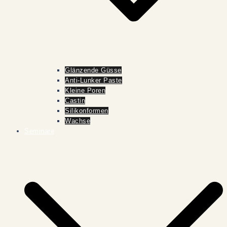
Glänzende Güsse
Anti-Lunker Paste
Kleine Poren
Castin
Silikonformen
Wachse
Seminare