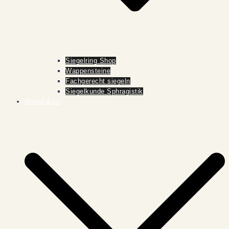
Siegelring Shop
Wappensteine
Fachgerecht siegeln
Siegelkunde Sphragistik
Manufaktur