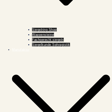
Siegelring Shop
Wappensteine
Fachgerecht siegeln
Siegelkunde Sphragistik
Manufaktur