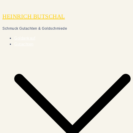
Zum
Inhalt
HEINRICH BUTSCHAL
springen
Schmuck Gutachten & Goldschmiede
Goldankauf
Gutachten