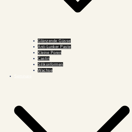
Glänzende Güsse
Anti-Lunker Paste
Kleine Poren
Castin
Silikonformen
Wachse
Seminare