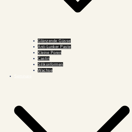
Glänzende Güsse
Anti-Lunker Paste
Kleine Poren
Castin
Silikonformen
Wachse
Seminare