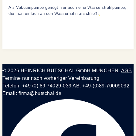
Als Vakuumpumpe genügt hier auch eine Wasserstrahlpumpe,
die man einfach an den Wasserhahn anschließt
.
o o o o o o o o o o o o o o o o o o o o o o o o o o o o o o o o o
o o o o o o o o o o o o o o o o o o o o o o o o o o o o o o o o o
o o o o o o o
© 2026 HEINRICH BUTSCHAL GmbH MÜNCHEN.
AGB
Termine nur nach vorheriger Vereinbarung
Telefon: +49 (0) 89 74029-039 AB: +49-(0)89-70009032
Email: firma@butschal.de