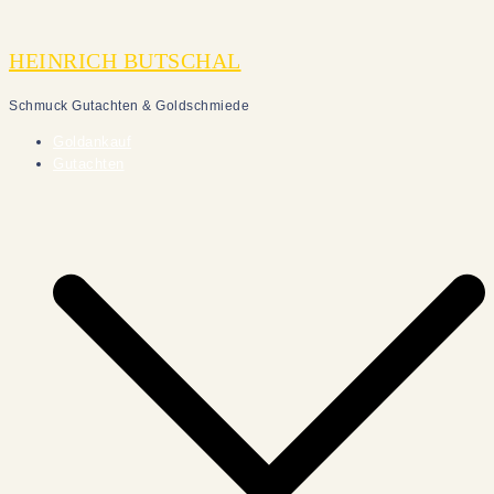
Zum
Inhalt
HEINRICH BUTSCHAL
springen
Schmuck Gutachten & Goldschmiede
Goldankauf
Gutachten