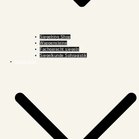
Siegelring Shop
Wappensteine
Fachgerecht siegeln
Siegelkunde Sphragistik
Manufaktur