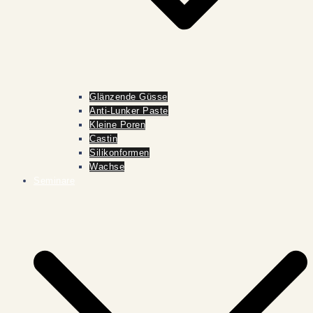
Glänzende Güsse
Anti-Lunker Paste
Kleine Poren
Castin
Silikonformen
Wachse
Seminare