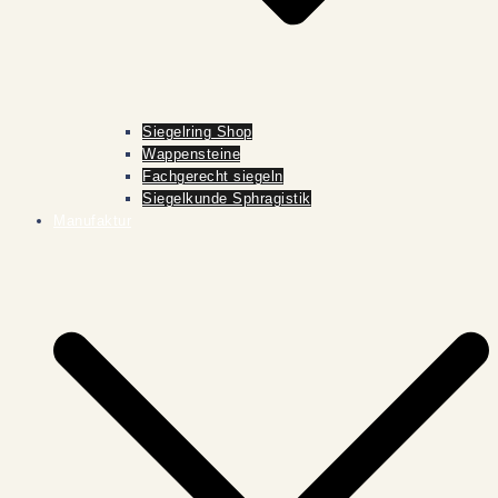
Siegelring Shop
Wappensteine
Fachgerecht siegeln
Siegelkunde Sphragistik
Manufaktur