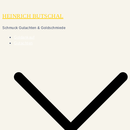
Zum
Inhalt
HEINRICH BUTSCHAL
springen
Schmuck Gutachten & Goldschmiede
Goldankauf
Gutachten