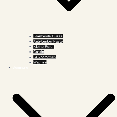
Glänzende Güsse
Anti-Lunker Paste
Kleine Poren
Castin
Silikonformen
Wachse
Seminare