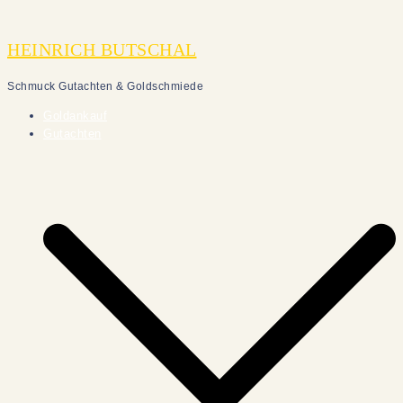
Zum
Inhalt
HEINRICH BUTSCHAL
springen
Schmuck Gutachten & Goldschmiede
Goldankauf
Gutachten