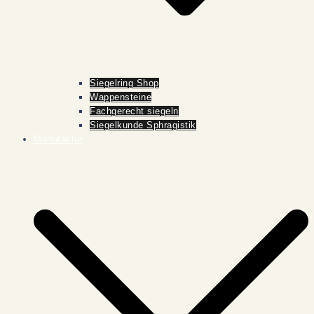
Siegelring Shop
Wappensteine
Fachgerecht siegeln
Siegelkunde Sphragistik
Manufaktur