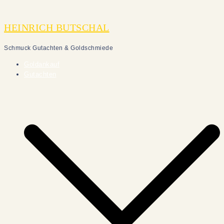
Zum
Inhalt
HEINRICH BUTSCHAL
springen
Schmuck Gutachten & Goldschmiede
Goldankauf
Gutachten