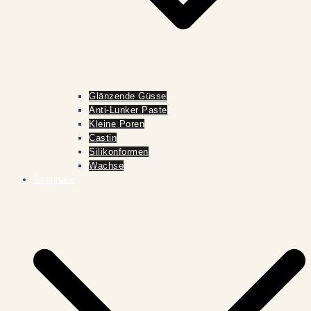
Glänzende Güsse
Anti-Lunker Paste
Kleine Poren
Castin
Silikonformen
Wachse
Seminare