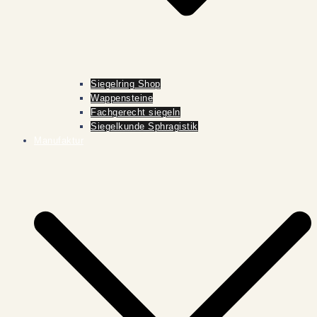
Siegelring Shop
Wappensteine
Fachgerecht siegeln
Siegelkunde Sphragistik
Manufaktur