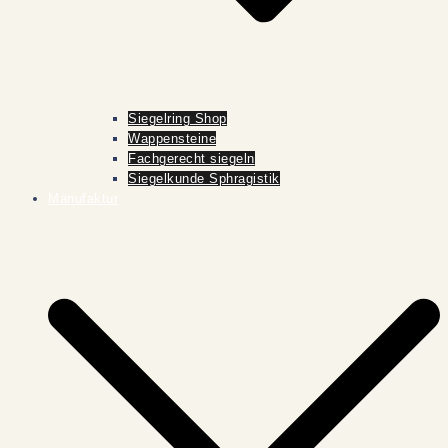
Siegelring Shop
Wappensteine
Fachgerecht siegeln
Siegelkunde Sphragistik
Manufaktur