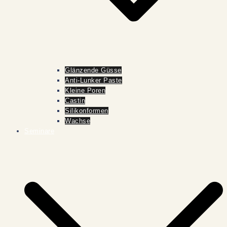
Glänzende Güsse
Anti-Lunker Paste
Kleine Poren
Castin
Silikonformen
Wachse
Seminare