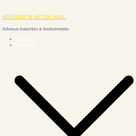
Zum
Inhalt
HEINRICH BUTSCHAL
springen
Schmuck Gutachten & Goldschmiede
Goldankauf
Gutachten