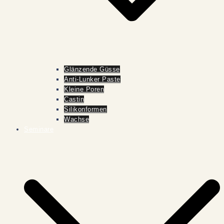
Glänzende Güsse
Anti-Lunker Paste
Kleine Poren
Castin
Silikonformen
Wachse
Seminare