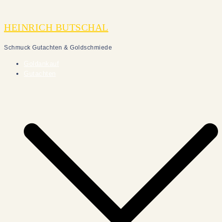
Zum
Inhalt
HEINRICH BUTSCHAL
springen
Schmuck Gutachten & Goldschmiede
Goldankauf
Gutachten