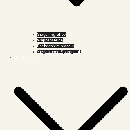
Siegelring Shop
Wappensteine
Fachgerecht siegeln
Siegelkunde Sphragistik
Manufaktur