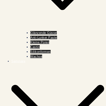
Glänzende Güsse
Anti-Lunker Paste
Kleine Poren
Castin
Silikonformen
Wachse
Seminare