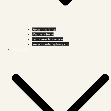
Siegelring Shop
Wappensteine
Fachgerecht siegeln
Siegelkunde Sphragistik
Manufaktur