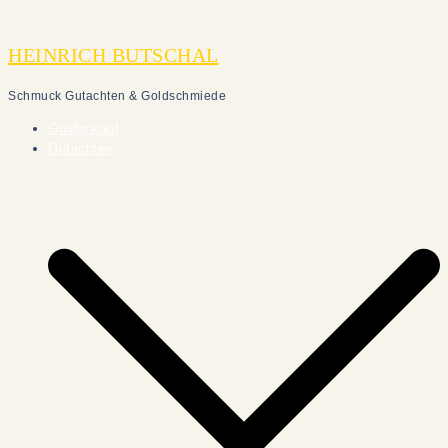
Zum
Inhalt
HEINRICH BUTSCHAL
springen
Schmuck Gutachten & Goldschmiede
Goldankauf
Gutachten