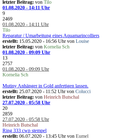
letzter Beitrag:
von
Tilo
01.08.2020 - 14:11 Uhr
9
2469
01.08.2020 - 14:11 Uhr
Tilo
Reparatur / Umarbeitung eines Aquamarincolliers
erstellt:
15.05.2020 - 16:56 Uhr von
Louise
letzter Beitrag:
von
Kornelia Sch
01.08.2020 - 09:09 Uhr
13
2757
01.08.2020 - 09:09 Uhr
Kornelia Sch
Mutiny Anhänger in Gold anfertigen lassen.
erstellt:
25.07.2020 - 11:52 Uhr von
Colucci
letzter Beitrag:
von
Heinrich Butschal
27.07.2020 - 05:58 Uhr
20
2859
27.07.2020 - 05:58 Uhr
Heinrich Butschal
Ring 333 cwp stempel
erstellt:
06.07.2020 - 13:45 Uhr von
Eumel