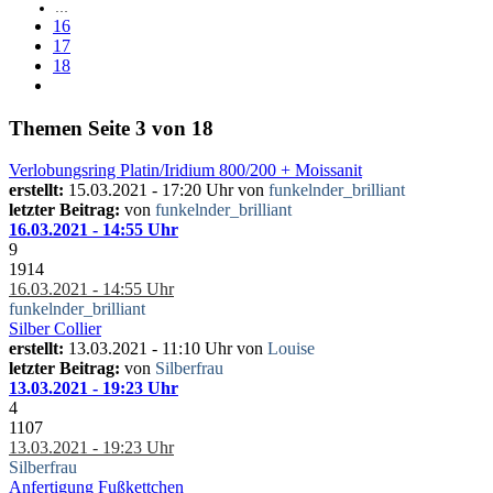
…
16
17
18
Themen
Seite 3 von 18
Verlobungsring Platin/Iridium 800/200 + Moissanit
erstellt:
15.03.2021 - 17:20 Uhr von
funkelnder_brilliant
letzter Beitrag:
von
funkelnder_brilliant
16.03.2021 - 14:55 Uhr
9
1914
16.03.2021 - 14:55 Uhr
funkelnder_brilliant
Silber Collier
erstellt:
13.03.2021 - 11:10 Uhr von
Louise
letzter Beitrag:
von
Silberfrau
13.03.2021 - 19:23 Uhr
4
1107
13.03.2021 - 19:23 Uhr
Silberfrau
Anfertigung Fußkettchen