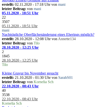
Movado Ermeto Gehäuse aus Emaille
erstellt:
02.11.2020 - 17:18 Uhr von
mani
letzter Beitrag:
von
mani
05.11.2020 - 18:51 Uhr
22
3507
05.11.2020 - 18:51 Uhr
mani
Nachträgliche Oberflächenänderung eines Eherings möglich?
erstellt:
28.10.2020 - 12:08 Uhr von
Annette134
letzter Beitrag:
von
Tilo
28.10.2020 - 12:25 Uhr
2
1845
28.10.2020 - 12:25 Uhr
Tilo
Kleine Gravur bis November gesucht
erstellt:
21.10.2020 - 01:30 Uhr von
SarahS01
letzter Beitrag:
von
Kornelia Sch
22.10.2020 - 08:43 Uhr
40
3538
22.10.2020 - 08:43 Uhr
Kornelia Sch