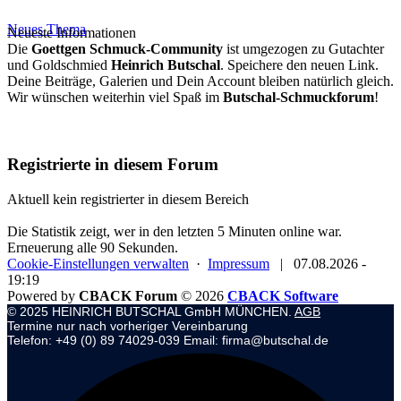
Neues Thema
Neueste Informationen
Die
Goettgen Schmuck-Community
ist umgezogen zu Gutachter
und Goldschmied
Heinrich Butschal
. Speichere den neuen Link.
Deine Beiträge, Galerien und Dein Account bleiben natürlich gleich.
Wir wünschen weiterhin viel Spaß im
Butschal-Schmuckforum
!
Registrierte in diesem Forum
Aktuell kein registrierter in diesem Bereich
Die Statistik zeigt, wer in den letzten 5 Minuten online war.
Erneuerung alle 90 Sekunden.
Cookie-Einstellungen verwalten
·
Impressum
|
07.08.2026 -
19:19
Powered by
CBACK Forum
© 2026
CBACK Software
© 2025 HEINRICH BUTSCHAL GmbH MÜNCHEN.
AGB
Termine nur nach vorheriger Vereinbarung
Telefon: +49 (0) 89 74029-039 Email: firma@butschal.de