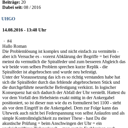
Beiträge:
20
Dabei seit:
08 / 2016
UHGO
14.08.2016 - 13:48 Uhr
·
#4
Hallo Roman
Die Problemlösung ist komplex und nicht einfach zu vermitteln -
aber ich Versuche es - vorerst Abklärung der Begriffe = bei Feder
meinst du vermutlich die Spiralfeder und zum besseren Abgleich das
wir beide vom selben Problem sprechen kurze Replik - die
Spiralfeder ist abgebrochen und wurde neu befestigt.
Unter der Voraussetzung das ich es so richtig verstanden habe hat
sich die Spiralfeder durch das fehlende abgebrochenen Stück und
die durchgeführte neuerliche Befestigung verkürzt. In logischer
Konsequenz hat sich dadurch der Abfall der Uhr verstellt. Hattest du
vor dem Vorfall den Hebelstein exakt mittig in der Ankergabel
positioniert, so ist dieser nun wie du es formulierst bei 1100 - steht
als vor dem Eingriff in die Ankergabel. Dem zur Folge kann das
Uhrwerk auch nicht bei Federspannung von selbst Anlaufen und als
simple Kontrollmöglichkeit zu meiner These - hast Du die
akustische Prüfung = beim Anschwingen der Uhr = ein