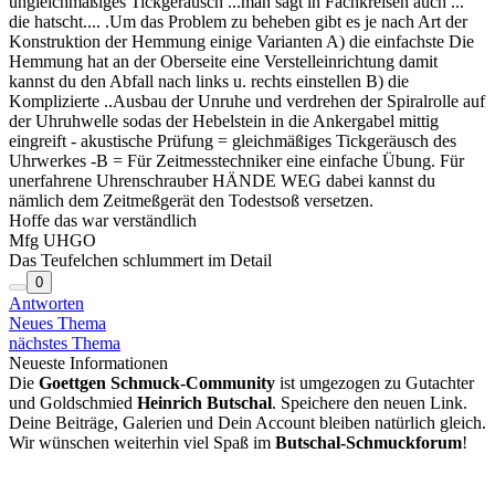
ungleichmäßiges Tickgeräusch ...man sagt in Fachkreisen auch ...
die hatscht.... .Um das Problem zu beheben gibt es je nach Art der
Konstruktion der Hemmung einige Varianten A) die einfachste Die
Hemmung hat an der Oberseite eine Verstelleinrichtung damit
kannst du den Abfall nach links u. rechts einstellen B) die
Komplizierte ..Ausbau der Unruhe und verdrehen der Spiralrolle auf
der Uhruhwelle sodas der Hebelstein in die Ankergabel mittig
eingreift - akustische Prüfung = gleichmäßiges Tickgeräusch des
Uhrwerkes -B = Für Zeitmesstechniker eine einfache Übung. Für
unerfahrene Uhrenschrauber HÄNDE WEG dabei kannst du
nämlich dem Zeitmeßgerät den Todestsoß versetzen.
Hoffe das war verständlich
Mfg UHGO
Das Teufelchen schlummert im Detail
0
Antworten
Neues Thema
nächstes Thema
Neueste Informationen
Die
Goettgen Schmuck-Community
ist umgezogen zu Gutachter
und Goldschmied
Heinrich Butschal
. Speichere den neuen Link.
Deine Beiträge, Galerien und Dein Account bleiben natürlich gleich.
Wir wünschen weiterhin viel Spaß im
Butschal-Schmuckforum
!