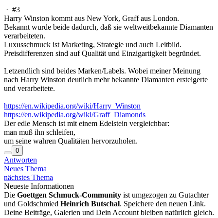
·
#3
Harry Winston kommt aus New York, Graff aus London.
Bekannt wurde beide dadurch, daß sie weltweitbekannte Diamanten
verarbeiteten.
Luxusschmuck ist Marketing, Strategie und auch Leitbild.
Preisdifferenzen sind auf Qualität und Einzigartigkeit begründet.
Letzendlich sind beides Marken/Labels. Wobei meiner Meinung
nach Harry Winston deutlich mehr bekannte Diamanten ersteigerte
und verarbeitete.
https://en.wikipedia.org/wiki/Harry_Winston
https://en.wikipedia.org/wiki/Graff_Diamonds
Der edle Mensch ist mit einem Edelstein vergleichbar:
man muß ihn schleifen,
um seine wahren Qualitäten hervorzuholen.
0
Antworten
Neues Thema
nächstes Thema
Neueste Informationen
Die
Goettgen Schmuck-Community
ist umgezogen zu Gutachter
und Goldschmied
Heinrich Butschal
. Speichere den neuen Link.
Deine Beiträge, Galerien und Dein Account bleiben natürlich gleich.