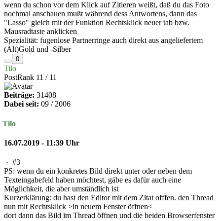
wenn du schon vor dem Klick auf Zitieren weißt, daß du das Foto
nochmal anschauen mußt während dess Antwortens, dann das
"Lasso" gleich mit der Funktion Rechtsklick neuer tab bzw.
Mausradtaste anklicken
Spezialität: fugenlose Partnerringe auch direkt aus angeliefertem
(Alt)Gold und -Silber
0
Tilo
PostRank 11 / 11
Beiträge:
31408
Dabei seit:
09 / 2006
Tilo
16.07.2019 - 11:39 Uhr
·
#3
PS: wenn du ein konkretes Bild direkt unter oder neben dem
Texteingabefeld haben möchtest, gäbe es dafür auch eine
Möglichkeit, die aber umständlich ist
Kurzerklärung: du hast den Editor mit dem Zitat offfen. den Thread
nun mit Rechtsklick >in neuem Fenster öffnen<
dort dann das Bild im Thread öffnen und die beiden Browserfenster