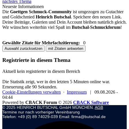
nächstes Thema
Neueste Informationen
Die
Goettgen Schmuck-Community
ist umgezogen zu Gutachter
und Goldschmied
Heinrich Butschal
. Speichere den neuen Link.
Deine Beiträge, Galerien und Dein Account bleiben natürlich gleich.
Wir wünschen weiterhin viel Spaß im
Butschal-Schmuckforum
!
Gewählte Zitate für Mehrfachzitierung:
0
Auswahl zurücksetzen
mit Zitaten antworten
Registrierte in diesem Thema
Aktuell kein registrierter in diesem Bereich
Die Statistik zeigt, wer in den letzten 5 Minuten online war.
Erneuerung alle 90 Sekunden.
Cookie-Einstellungen verwalten
·
Impressum
|
09.08.2026 -
04:44
Powered by
CBACK Forum
© 2026
CBACK Software
© 2025 HEINRICH BUTSCHAL GmbH MÜNCHEN.
AGB
Termine nur nach vorheriger Vereinbarung
Telefon: +49 (0) 89 74029-039 Email: firma@butschal.de