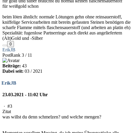
für gold und silber brauchst du normal keinen flaschensauerstoff
für weißgold schon
beim löten ähnlich: normale Lötungen gehn ohne reinsauerstoff,
kniffelige Servicearbeiten mit bereits gefassten Steinen benötigen die
scharfe Flamme mittels flaschensauerstoff (und arbeiten an platin eh)
Spezialität: fugenlose Partnerringe auch direkt aus angeliefertem
(Alt)Gold und -Silber
0
ErikJB
PostRank 3 / 11
Beiträge:
43
Dabei seit:
03 / 2021
ErikJB
23.03.2021 - 11:02 Uhr
·
#3
Zitat
was willst du denn schmelzen? und welche mengen?
Momentan vorallem Messing, da ich meine Übungsstücke alle