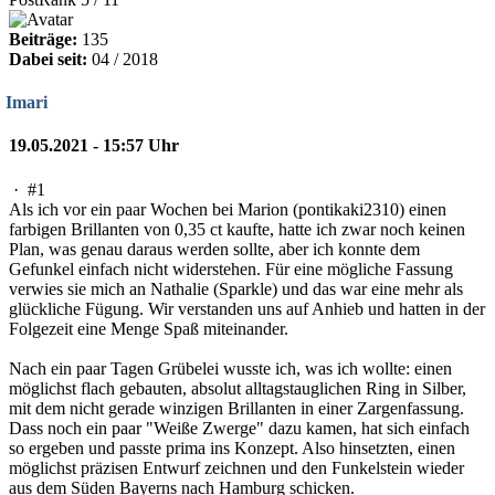
Beiträge:
135
Dabei seit:
04 / 2018
Imari
19.05.2021 - 15:57 Uhr
·
#1
Als ich vor ein paar Wochen bei Marion (pontikaki2310) einen
farbigen Brillanten von 0,35 ct kaufte, hatte ich zwar noch keinen
Plan, was genau daraus werden sollte, aber ich konnte dem
Gefunkel einfach nicht widerstehen. Für eine mögliche Fassung
verwies sie mich an Nathalie (Sparkle) und das war eine mehr als
glückliche Fügung. Wir verstanden uns auf Anhieb und hatten in der
Folgezeit eine Menge Spaß miteinander.
Nach ein paar Tagen Grübelei wusste ich, was ich wollte: einen
möglichst flach gebauten, absolut alltagstauglichen Ring in Silber,
mit dem nicht gerade winzigen Brillanten in einer Zargenfassung.
Dass noch ein paar "Weiße Zwerge" dazu kamen, hat sich einfach
so ergeben und passte prima ins Konzept. Also hinsetzten, einen
möglichst präzisen Entwurf zeichnen und den Funkelstein wieder
aus dem Süden Bayerns nach Hamburg schicken.