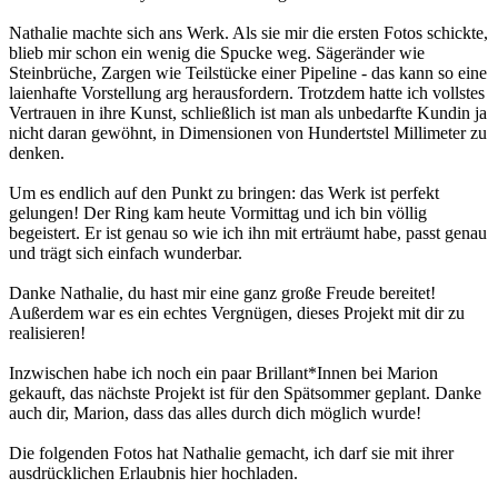
Nathalie machte sich ans Werk. Als sie mir die ersten Fotos schickte,
blieb mir schon ein wenig die Spucke weg. Sägeränder wie
Steinbrüche, Zargen wie Teilstücke einer Pipeline - das kann so eine
laienhafte Vorstellung arg herausfordern. Trotzdem hatte ich vollstes
Vertrauen in ihre Kunst, schließlich ist man als unbedarfte Kundin ja
nicht daran gewöhnt, in Dimensionen von Hundertstel Millimeter zu
denken.
Um es endlich auf den Punkt zu bringen: das Werk ist perfekt
gelungen! Der Ring kam heute Vormittag und ich bin völlig
begeistert. Er ist genau so wie ich ihn mit erträumt habe, passt genau
und trägt sich einfach wunderbar.
Danke Nathalie, du hast mir eine ganz große Freude bereitet!
Außerdem war es ein echtes Vergnügen, dieses Projekt mit dir zu
realisieren!
Inzwischen habe ich noch ein paar Brillant*Innen bei Marion
gekauft, das nächste Projekt ist für den Spätsommer geplant. Danke
auch dir, Marion, dass das alles durch dich möglich wurde!
Die folgenden Fotos hat Nathalie gemacht, ich darf sie mit ihrer
ausdrücklichen Erlaubnis hier hochladen.