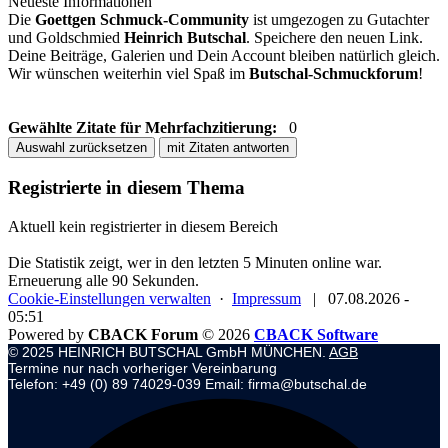
Neueste Informationen
Die
Goettgen Schmuck-Community
ist umgezogen zu Gutachter
und Goldschmied
Heinrich Butschal
. Speichere den neuen Link.
Deine Beiträge, Galerien und Dein Account bleiben natürlich gleich.
Wir wünschen weiterhin viel Spaß im
Butschal-Schmuckforum
!
Gewählte Zitate für Mehrfachzitierung:
0
Auswahl zurücksetzen
mit Zitaten antworten
Registrierte in diesem Thema
Aktuell kein registrierter in diesem Bereich
Die Statistik zeigt, wer in den letzten 5 Minuten online war.
Erneuerung alle 90 Sekunden.
Cookie-Einstellungen verwalten
·
Impressum
|
07.08.2026 -
05:51
Powered by
CBACK Forum
© 2026
CBACK Software
© 2025 HEINRICH BUTSCHAL GmbH MÜNCHEN.
AGB
Termine nur nach vorheriger Vereinbarung
Telefon: +49 (0) 89 74029-039 Email: firma@butschal.de