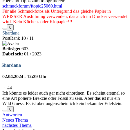
Hier sind Tipps zum fotografieren:
schmuckforum/ftopic25069.html
Für alle Schmuckfotos als Untergrund das gleiche Papier in
WEISSER Ausführung verwenden, das auch im Drucker verwendet
wird. Kein Küchen- oder Klopapier!!!
0
Shardana
PostRank 10 / 11
Beiträge:
603
Dabei seit:
01 / 2023
Shardana
02.04.2024 - 12:29 Uhr
·
#4
Ich könnte es leider auch gar nicht einordnen. Es scheint erstmal so
eine Art polierte Brekzie oder Fossil zu sein. Aber das ist nur ein
Wild Guess. Es ist aber augenscheinlich kein bekannter Edelstein.
0
Antworten
Neues Thema
nächstes Thema