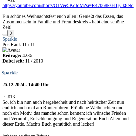
https://youtube.com/shorts/O1Vee5KdfdM?si=R47b68ksHTjCk8Nd
Ein schönes Weihnachtsfest euch allen! Genießt das Essen, das
Zusammensein in Familie und Freundeskreis - habt eine schöne
Zeit!
0
Sparkle
PostRank 11 / 11
Beiträge:
4236
Dabei seit:
11 / 2010
Sparkle
25.12.2024 - 14:40 Uhr
·
#13
So, ich bin nun auch hergehechelt und nach hektischer Zeit nun
endlich auch mal am Runterfahren. Fröhliche Weihnachten und
noch ein Motiv, das manche schon kennen: ich wünsche Frieden
und Vernunft, Entschleunigung und Regeneration Euch Allen und
dieser Erde. Machts Euch gemütlich und lecker!
Anhänge an diesem Beitrag