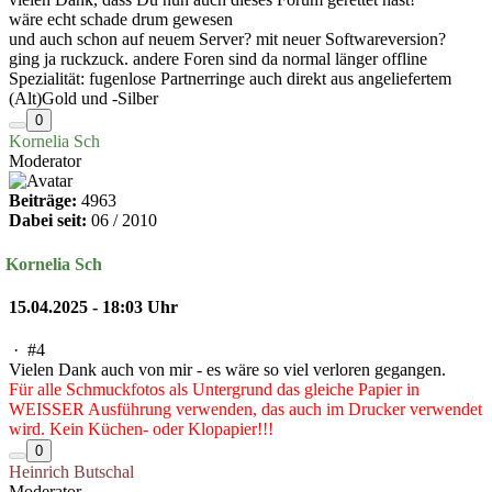
wäre echt schade drum gewesen
und auch schon auf neuem Server? mit neuer Softwareversion?
ging ja ruckzuck. andere Foren sind da normal länger offline
Spezialität: fugenlose Partnerringe auch direkt aus angeliefertem
(Alt)Gold und -Silber
0
Kornelia Sch
Moderator
Beiträge:
4963
Dabei seit:
06 / 2010
Kornelia Sch
15.04.2025 - 18:03 Uhr
·
#4
Vielen Dank auch von mir - es wäre so viel verloren gegangen.
Für alle Schmuckfotos als Untergrund das gleiche Papier in
WEISSER Ausführung verwenden, das auch im Drucker verwendet
wird. Kein Küchen- oder Klopapier!!!
0
Heinrich Butschal
Moderator