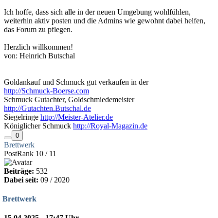
Ich hoffe, dass sich alle in der neuen Umgebung wohlfühlen,
weiterhin aktiv posten und die Admins wie gewohnt dabei helfen,
das Forum zu pflegen.
Herzlich willkommen!
von: Heinrich Butschal
Goldankauf und Schmuck gut verkaufen in der
http://Schmuck-Boerse.com
Schmuck Gutachter, Goldschmiedemeister
http://Gutachten.Butschal.de
Siegelringe
http://Meister-Atelier.de
Königlicher Schmuck
http://Royal-Magazin.de
0
Brettwerk
PostRank 10 / 11
Beiträge:
532
Dabei seit:
09 / 2020
Brettwerk
15.04.2025 - 17:47 Uhr