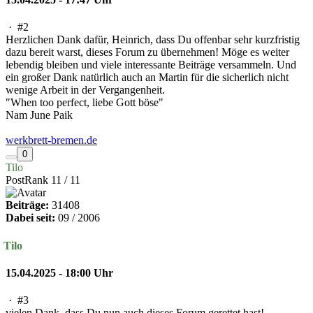
·
#2
Herzlichen Dank dafür, Heinrich, dass Du offenbar sehr kurzfristig
dazu bereit warst, dieses Forum zu übernehmen! Möge es weiter
lebendig bleiben und viele interessante Beiträge versammeln. Und
ein großer Dank natürlich auch an Martin für die sicherlich nicht
wenige Arbeit in der Vergangenheit.
"When too perfect, liebe Gott böse"
Nam June Paik
werkbrett-bremen.de
0
Tilo
PostRank 11 / 11
Beiträge:
31408
Dabei seit:
09 / 2006
Tilo
15.04.2025 - 18:00 Uhr
·
#3
vielen Dank, dass Du nun auch dieses Forum gerettet hast!